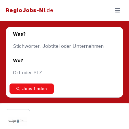
RegioJobs-NI
.de
Menü ö
Was?
Wo?
Jobs finden