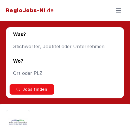
RegioJobs-NI
.de
Menü ö
Was?
Wo?
Jobs finden