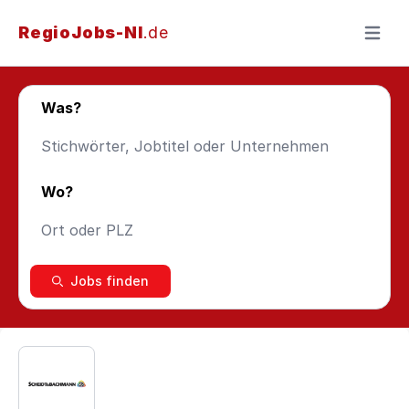
RegioJobs-NI
.de
Menü ö
Was?
Wo?
Jobs finden