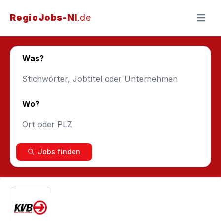
RegioJobs-NI
.de
Menü ö
Was?
Wo?
Jobs finden