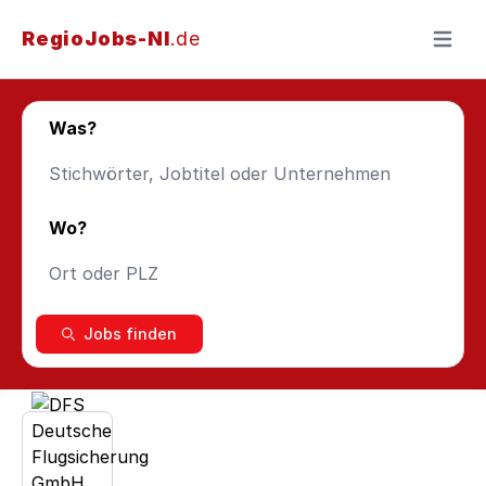
RegioJobs-NI
.de
Menü ö
Was?
Wo?
Jobs finden