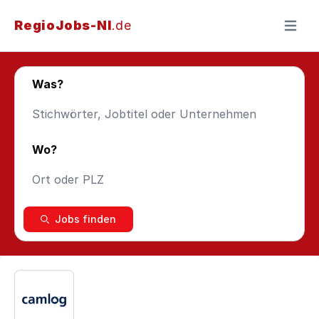
RegioJobs-NI
.de
Menü ö
Was?
Wo?
Jobs finden