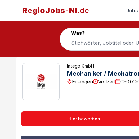
RegioJobs-NI
.de
Jobs
Was?
Intego GmbH
Mechaniker / Mechatro
Erlangen
Vollzeit
09.07.2
Hier bewerben