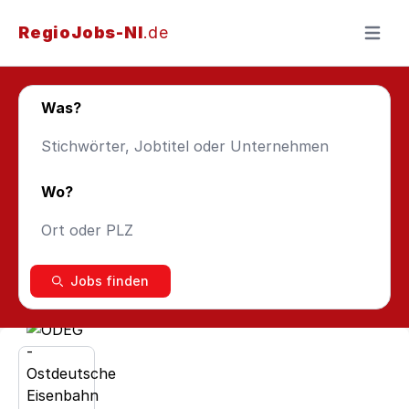
RegioJobs-NI
.de
Menü ö
Was?
Wo?
Jobs finden