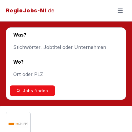
RegioJobs-NI
.de
Menü ö
Was?
Wo?
Jobs finden