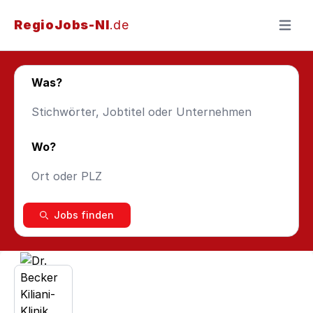
RegioJobs-NI
.de
Menü ö
Was?
Wo?
Jobs finden