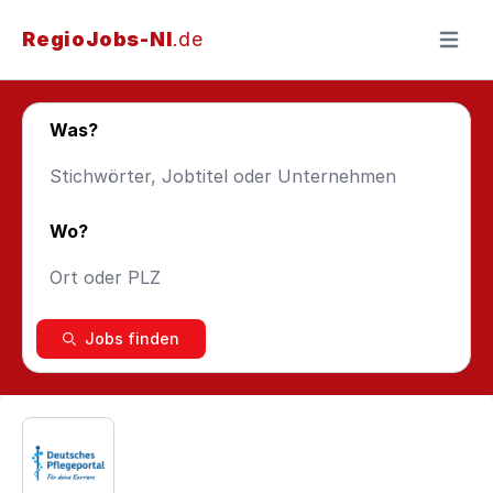
RegioJobs-NI
.de
Menü ö
Was?
Wo?
Jobs finden